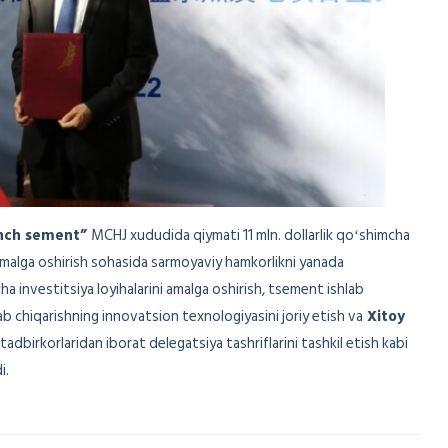
nch sement”
MCHJ xududida qiymati 11 mln. dollarlik qoʻshimcha
ni amalga oshirish sohasida sarmoyaviy hamkorlikni yanada
cha investitsiya loyihalarini amalga oshirish, tsement ishlab
lab chiqarishning innovatsion texnologiyasini joriy etish va
Xitoy
tadbirkorlaridan iborat delegatsiya tashriflarini tashkil etish kabi
i.