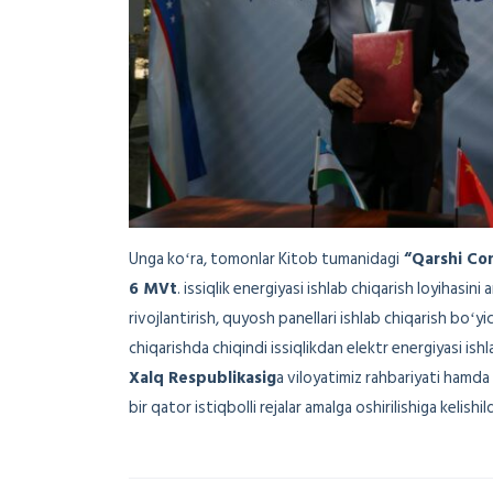
Unga koʻra, tomonlar Kitob tumanidagi
“Qarshi Co
6 MVt
. issiqlik energiyasi ishlab chiqarish loyihasi
rivojlantirish, quyosh panellari ishlab chiqarish boʻyi
chiqarishda chiqindi issiqlikdan elektr energiyasi ish
Xalq Respublikasig
a viloyatimiz rahbariyati hamda 
bir qator istiqbolli rejalar amalga oshirilishiga kelishild