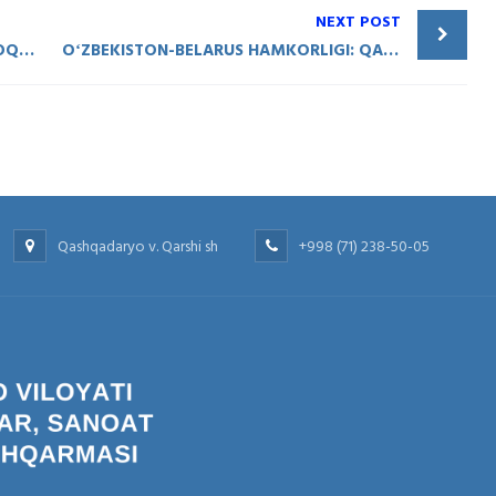
NEXT POST
QASHQADARYODA – HUDUDIY TARMOQLARARO SANOAT YARMARKASI BOʻLIB OʻTMOQDA
OʻZBEKISTON-BELARUS HAMKORLIGI: QASHQADARYO VA VITEBSK VILOYATLARI BIR QATOR HAMKORLIK SHARTNOMALARINI IMZOLADI
Qashqadaryo v. Qarshi sh
+998 (71) 238-50-05