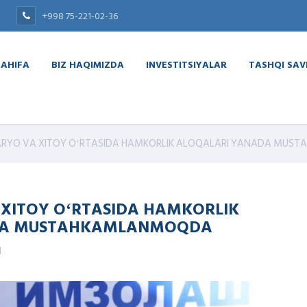
+998 75-221-02-36
SAHIFA
BIZ HAQIMIZDA
INVESTITSIYALAR
TASHQI SA
RYO VA XITOY OʻRTASIDA HAMKORLIK ALOQALARI YANADA MU
XITOY OʻRTASIDA HAMKORLIK
DA MUSTAHKAMLANMOQDA
d