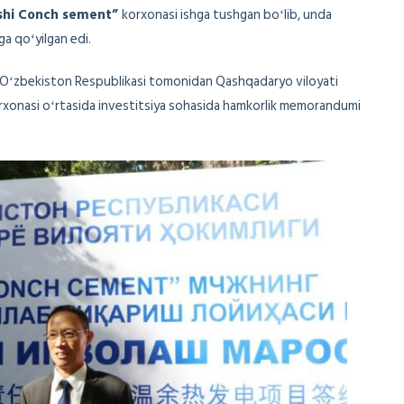
shi Conch sement”
korxonasi ishga tushgan boʻlib, unda
ga qoʻyilgan edi.
, Oʻzbekiston Respublikasi tomonidan Qashqadaryo viloyati
xonasi oʻrtasida investitsiya sohasida hamkorlik memorandumi