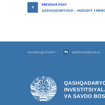
PREVIOUS POST
Savollaringiz bormi?
qashinvest@exat.uz