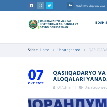
qashinvest@exat.uz
BOSH 
Sahifa:
Home
Uncategorized
QASHQADA
07
QASHQADARYO VA 
ALOQALARI YANA
OKT
2022
QI Admin
Uncategorize