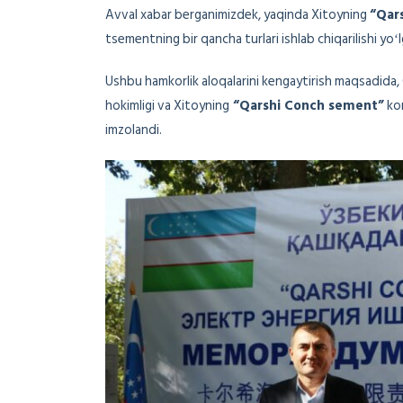
Avval xabar berganimizdek, yaqinda Xitoyning
“Qar
tsementning bir qancha turlari ishlab chiqarilishi yoʻl
Ushbu hamkorlik aloqalarini kengaytirish maqsadida
hokimligi va Xitoyning
“Qarshi Conch sement”
kor
imzolandi.