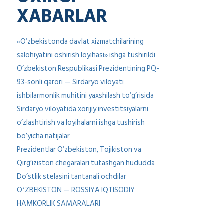
XABARLAR
«O’zbekistonda davlat xizmatchilarining
salohiyatini oshirish loyihasi» ishga tushirildi
O’zbekiston Respublikasi Prezidentining PQ-
93-sonli qarori — Sirdaryo viloyati
ishbilarmonlik muhitini yaxshilash to’g’risida
Sirdaryo viloyatida xorijiy investitsiyalarni
o’zlashtirish va loyihalarni ishga tushirish
bo’yicha natijalar
Prezidentlar O’zbekiston, Tojikiston va
Qirg’iziston chegaralari tutashgan hududda
Do’stlik stelasini tantanali ochdilar
OʻZBEKISTON — ROSSIYA IQTISODIY
HAMKORLIK SAMARALARI