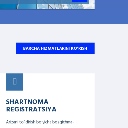
BARCHA HIZMATLARINI KO’RISH
SHARTNOMA
REGISTRATSIYA
Arizani to‘ldirish bo‘yicha bosqichma-