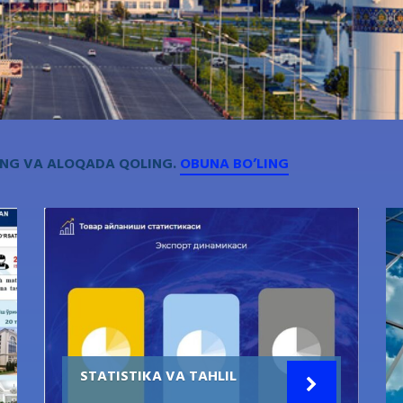
ING VA ALOQADA QOLING.
OBUNA BO’LING
STATISTIKA VA TAHLIL