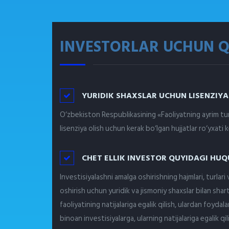
INVESTORLAR UCHUN 
YURIDIK SHAXSLAR UCHUN LISENZIYA
O‘zbekiston Respublikasining «Faoliyatning ayrim tur
lisenziya olish uchun kerak bo‘lgan hujjatlar ro‘yxati ke
CHET ELLIK INVESTOR QUYIDAGI HUQ
Investisiyalashni amalga oshirishning hajmlari, turlari 
oshirish uchun yuridik va jismoniy shaxslar bilan shar
faoliyatining natijalariga egalik qilish, ulardan foydal
binoan investisiyalarga, ularning natijalariga egalik qi