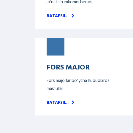
jo‘natish imkonini beradi.
BATAFSIL..
FORS MAJOR
Fors majorlar boʻycha hududlarda
masʼullar
BATAFSIL..