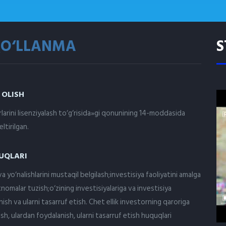
QO‘LLANMA
S
 OLISH
larini lisenziyalash to‘g‘risida»gi qonunining 14-moddasida
ltirilgan.
UQLARI
va yo‘nalishlarini mustaqil belgilash;investisiya faoliyatini amalga
tnomalar tuzish;o‘zining investisiyalariga va investisiya
anish va ularni tasarruf etish. Chet ellik investorning qaroriga
lish, ulardan foydalanish, ularni tasarruf etish huquqlari