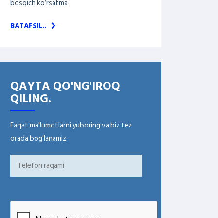
bosqich ko‘rsatma
BATAFSIL..
QAYTA QO'NG'IROQ
QILING.
Faqat ma'lumotlarni yuboring va biz tez
orada bog'lanamiz.