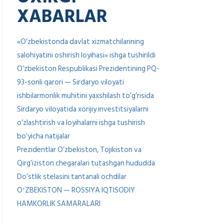
XABARLAR
«O’zbekistonda davlat xizmatchilarining
salohiyatini oshirish loyihasi» ishga tushirildi
O’zbekiston Respublikasi Prezidentining PQ-
93-sonli qarori — Sirdaryo viloyati
ishbilarmonlik muhitini yaxshilash to’g’risida
Sirdaryo viloyatida xorijiy investitsiyalarni
o’zlashtirish va loyihalarni ishga tushirish
bo’yicha natijalar
Prezidentlar O’zbekiston, Tojikiston va
Qirg’iziston chegaralari tutashgan hududda
Do’stlik stelasini tantanali ochdilar
OʻZBEKISTON — ROSSIYA IQTISODIY
HAMKORLIK SAMARALARI