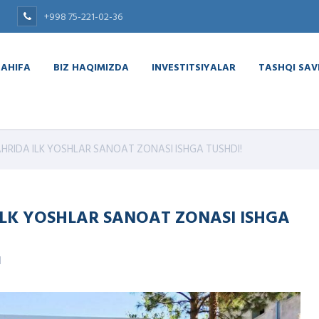
+998 75-221-02-36
SAHIFA
BIZ HAQIMIZDA
INVESTITSIYALAR
TASHQI SA
HRIDA ILK YOSHLAR SANOAT ZONASI ISHGA TUSHDI!
ILK YOSHLAR SANOAT ZONASI ISHGA
d