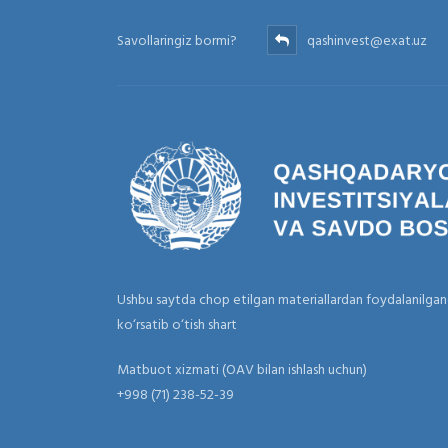
Savollaringiz bormi?
qashinvest@exat.uz
Ushbu saytda chop etilgan materiallardan foydalanilga
ko‘rsatib o‘tish shart
Matbuot xizmati (OAV bilan ishlash uchun)
+998 (71) 238-52-39