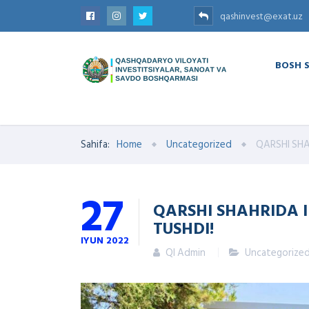
qashinvest@exat.uz
BOSH 
Sahifa:
Home
Uncategorized
QARSHI SHA
27
QARSHI SHAHRIDA 
TUSHDI!
IYUN
2022
QI Admin
Uncategorize