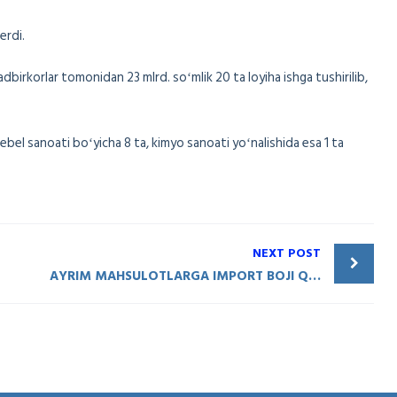
erdi.
birkorlar tomonidan 23 mlrd. soʻmlik 20 ta loyiha ishga tushirilib,
mebel sanoati boʻyicha 8 ta, kimyo sanoati yoʻnalishida esa 1 ta
NEXT POST
AYRIM MAHSULOTLARGA IMPORT BOJI QOʻLLANILMAYDI