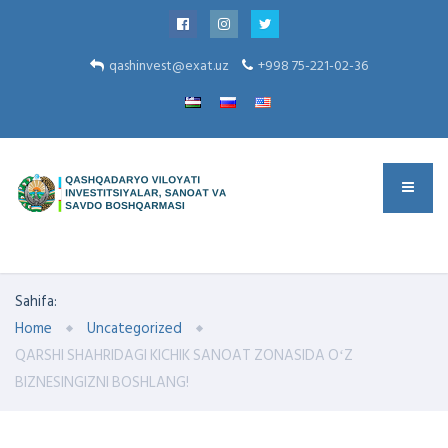
qashinvest@exat.uz
+998 75-221-02-36
Sahifa:
Home
Uncategorized
QARSHI SHAHRIDAGI KICHIK SANOAT ZONASIDA OʻZ
BIZNESINGIZNI BOSHLANG!