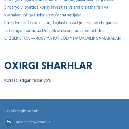
Sirdaryo viloyatida xorijiy investitsiyalarni o’zlashtirish va
loyihalarni ishga tushirish bo’yicha natijalar
Prezidentlar O’zbekiston, Tojikiston va Qirg’iziston chegaralari
tutashgan hududda Do’stlik stelasini tantanali ochdilar
OʻZBEKISTON — ROSSIYA IQTISODIY HAMKORLIK SAMARALARI
OXIRGI SHARHLAR
Ko'rsatiladigan fikrlar yo'q.
Savollaringiz bormi?
qashinvest@exat.uz