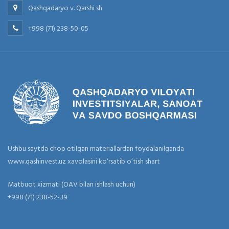
Qashqadaryo v. Qarshi sh
+998 (71) 238-50-05
Ushbu saytda chop etilgan materiallardan foydalanilganda
www.qashinvest.uz xavolasini ko‘rsatib o‘tish shart
Matbuot xizmati (OAV bilan ishlash uchun)
+998 (71) 238-52-39