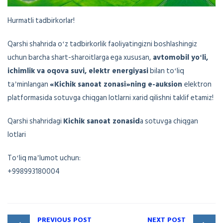
Hurmatli tadbirkorlar!
Qarshi shahrida oʻz tadbirkorlik faoliyatingizni boshlashingiz
uchun barcha shart-sharoitlarga ega xususan,
avtomobil yoʻli,
ichimlik va oqova suvi, elektr energiyasi
bilan toʻliq
taʼminlangan
«Kichik sanoat zonasi»ning e-auksion
elektron
platformasida sotuvga chiqgan lotlarni xarid qilishni taklif etamiz!
Qarshi shahridagi
Kichik sanoat zonasid
a sotuvga chiqgan
lotlari
Toʻliq maʼlumot uchun:
+998993180004
PREVIOUS POST
NEXT POST