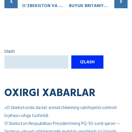
OʻZBEKISTON VA FRANTSIYA OʻRTASIDA HAMKORLIK ALOQALARI MUSTAHKAMLANMOQDA
BUYUK BRITANIYANING XALQARO SAVDO BOSHQARMASI VA QASHQADARYO VILOYATI OʻRTASIDA IQTISODIY HAMKORLIK YUZASIDAN VEBINAR BOʻLIB OʻTDI
Izlash
IZLASH
OXIRGI XABARLAR
«O’zbekistonda davlat xizmatchilarining salohiyatini oshirish
loyihasi» ishga tushirildi
O’zbekiston Respublikasi Prezidentining PQ-93-sonli qarori —
Sirdaryo viloyati ishbilarmonlik muhitini yaxshilash to’g’risida