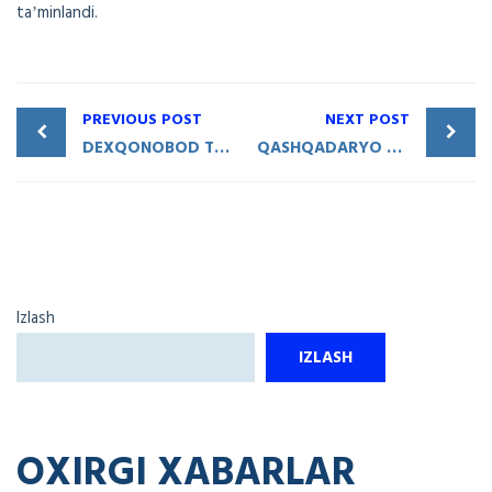
taʼminlandi.
PREVIOUS POST
NEXT POST
DEXQONOBOD TUMANIDA YANGI TIKUVCHILIK FABRIKASI QURILMOQDA
QASHQADARYO VILOYATI — HUDUDIY TARMOQLARARO SANOAT KOʻRGAZMASIDA ISHTIROK ETING!
Izlash
IZLASH
OXIRGI XABARLAR