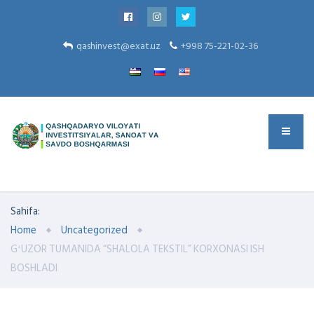
qashinvest@exat.uz
+998 75-221-02-36
Sahifa:
Home
Uncategorized
GʻUZOR TUMANIDA “SHALOLA TEKSTIL” KORXONASI ISH
BOSHLADI