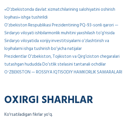
«O’zbekistonda davlat xizmatchilarining salohiyatini oshirish
loyihasi» ishga tushirildi
O’zbekiston Respublikasi Prezidentining PQ-93-sonli qarori —
Sirdaryo viloyati ishbilarmonlik muhitini yaxshilash to’g’risida
Sirdaryo viloyatida xorijiy investitsiyalarni o’zlashtirish va
loyihalarni ishga tushirish bo’yicha natijalar
Prezidentlar O’zbekiston, Tojikiston va Qirg’iziston chegaralari
tutashgan hududda Do’stlik stelasini tantanali ochdilar
OʻZBEKISTON — ROSSIYA IQTISODIY HAMKORLIK SAMARALARI
OXIRGI SHARHLAR
Ko'rsatiladigan fikrlar yo'q.