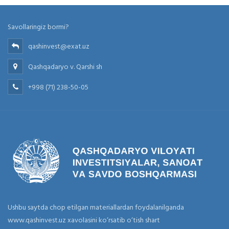
Savollaringiz bormi?
qashinvest@exat.uz
Qashqadaryo v. Qarshi sh
+998 (71) 238-50-05
Ushbu saytda chop etilgan materiallardan foydalanilganda
www.qashinvest.uz xavolasini ko‘rsatib o‘tish shart