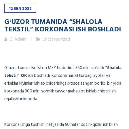
12
SEN
2022
GʻUZOR TUMANIDA “SHALOLA
TEKSTIL” KORXONASI ISH BOSHLADI
QI Admin
Uncategorized
Gʻuzor tumani Boʻston MFY hududida 360 mln. soʻmlik
“Shalola
tekstil” OK
ish boshladi. Korxona har xil turdagi ayollar va
erkaklar kiyimlari ishlab chiqarishga ixtisoslashgan boʻlib, bir yilda
korxonada 900 mln. soʻmlik tayyor mahsulot ishlab chiqarilishi
rejalashtirilmoqda.
Korxona ishga tushishi natijasida 50 nafar xotin-qizlar ish bilan