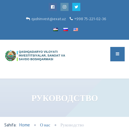
qashinvest@exat.uz
+998 75-221-02-36
РУКОВОДСТВО
Sahifa:
Home
О нас
Руководство