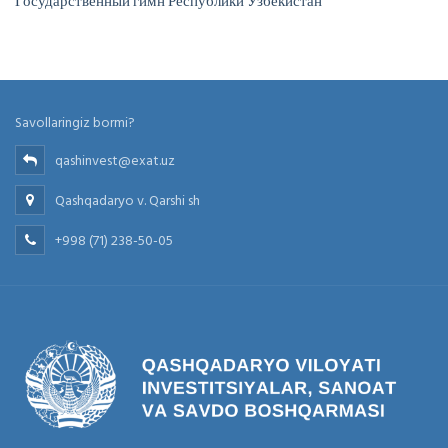
Государственный гимн Республики Узбекистан
Savollaringiz bormi?
qashinvest@exat.uz
Qashqadaryo v. Qarshi sh
+998 (71) 238-50-05