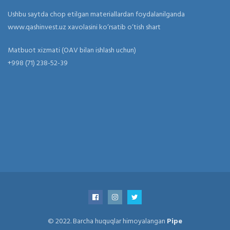
Ushbu saytda chop etilgan materiallardan foydalanilganda
www.qashinvest.uz xavolasini ko‘rsatib o‘tish shart
Matbuot xizmati (OAV bilan ishlash uchun)
+998 (71) 238-52-39
© 2022. Barcha huquqlar himoyalangan
Pipe